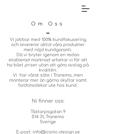
Om Oss
Vi jobbar med 100% kundfokusering
och levererar alltid våra produkter
med nöjd kundgaranti.
Då vi bryter igenom en redan
etablerad marknad arbetar vi för att
ha bäst priser utan att göra avslag på
kvalitén.
Vi har vårat säte i Tranemo, men
monterar mer än gärna skyltar samt
fordonsdekor ute hos kund.
Ni finner oss:
Tåstarpsgatan 9
514 31, Tranemo
Sverige
E-post:
info@iconic-design.se